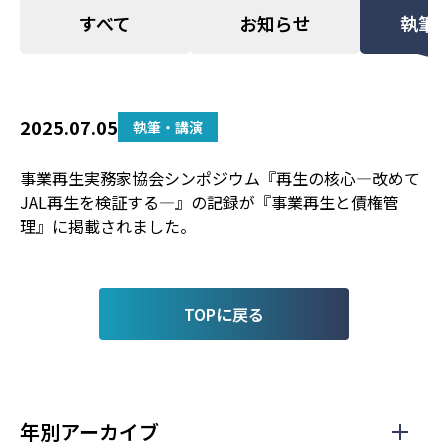
すべて
お知らせ
執筆
2025.07.05
執筆・講演
事業再生実務家協会シンポジウム『再生の核心―改めて
JAL再生を検証する―』の記録が『事業再生と債権管
理』に掲載されました。
TOPに戻る
年別アーカイブ